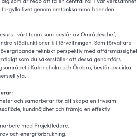
dig som är redo att ta en central roll i vår verksamhet
 och förgylla livet genom omtänksamma boenden.
 resurs i vårt team som består av Områdeschef,
dra stödfunktioner till förvaltningen. Som förvaltare
t övergripande tekniskt perspektiv med affärsmässighe
samtidigt som du säkerställer att dessa genomförs
ngsområdet i Katrineholm och Örebro, består av cirka
rsiell yta.
erar:
nheter och samarbetar för att skapa en trivsam
ssaflöde, kundnöjdhet och främja en effektiv
amarbete med Projektledare.
rav och energiförbrukning.