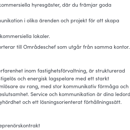
ommersiella hyresgäster, där du främjar goda
ikation i olika ärenden och projekt för att skapa
kommersiella lokaler.
orterar till Områdeschef som utgår från samma kontor.
 erfarenhet inom fastighetsförvaltning, är strukturerad
stigelös och energisk lagspelare med ett starkt
emlösare av rang, med stor kommunikativ förmåga och
eslutsamhet. Service och kommunikation är dina ledor
hördhet och ett lösningsorienterat förhållningssätt.
reprenörskontrakt