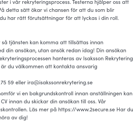
er i vår rekryteringsprocess. Testerna hjälper oss att
 detta sätt ökar vi chansen för att du som blir
 har rätt förutsättningar för att lyckas i din roll.
 så tjänsten kan komma att tillsättas innan
med din ansökan, utan ansök redan idag! Din ansökan
Rekryteringsprocessen hanteras av Isaksson Rekrytering
 är du välkommen att kontakta ansvarig
5 59 eller ira@isakssonrekrytering.se
omför vi en bakgrundskontroll innan anställningen kan
tt CV innan du skickar din ansökan till oss. Vår
kontrollen. Läs mer på https://www.2secure.se Har d
öra av dig!