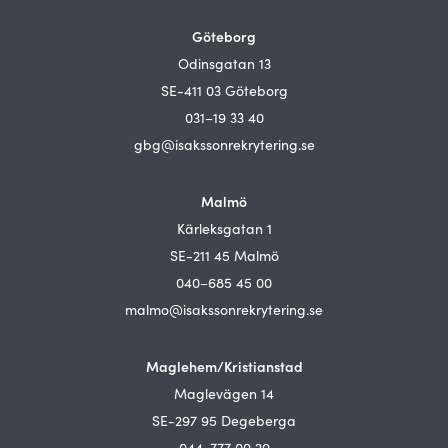
Göteborg
Odinsgatan 13
SE-411 03 Göteborg
031–19 33 40
gbg@isakssonrekrytering.se
Malmö
Kärleksgatan 1
SE-211 45 Malmö
040–685 45 00
malmo@isakssonrekrytering.se
Maglehem/Kristianstad
Maglevägen 14
SE-297 95 Degeberga
044-777 00 20