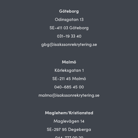
Göteborg
Odinsgatan 13
SE-411 03 Göteborg
031–19 33 40
gbg@isakssonrekrytering.se
Malmö
Kärleksgatan 1
SE-211 45 Malmö
040–685 45 00
malmo@isakssonrekrytering.se
Maglehem/Kristianstad
Maglevägen 14
SE-297 95 Degeberga
044-777 00 20