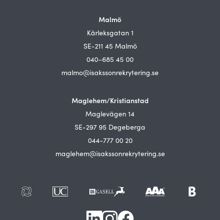
Malmö
Kärleksgatan 1
SE-211 45 Malmö
040–685 45 00
malmo@isakssonrekrytering.se
Maglehem/Kristianstad
Maglevägen 14
SE-297 95 Degeberga
044-777 00 20
maglehem@isakssonrekrytering.se