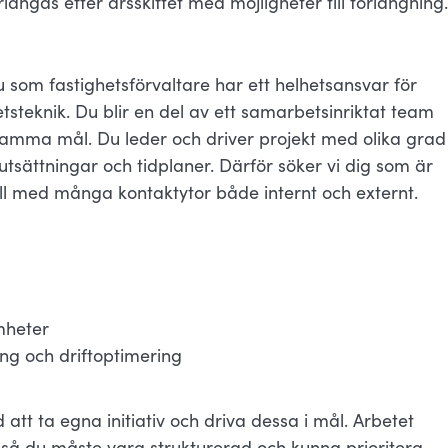
längas efter årsskiftet med möjligheter till förlängning.
u som fastighetsförvaltare har ett helhetsansvar för
etsteknik. Du blir en del av ett samarbetsinriktat team
amma mål. Du leder och driver projekt med olika grad
utsättningar och tidplaner. Därför söker vi dig som är
 roll med många kontaktytor både internt och externt.
mheter
ng och driftoptimering
tt ta egna initiativ och driva dessa i mål. Arbetet
så du måste vara strukturerad och kunna prioritera