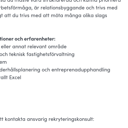
rbetsförmåga, är relationsbyggande och trivs med
igt att du trivs med att möta många olika slags
ationer och erfarenheter:
 eller annat relevant område
ch teknisk fastighetsförvaltning
tem
underhållsplanering och entreprenadupphandling
llt Excel
t kontakta ansvarig rekryteringskonsult: