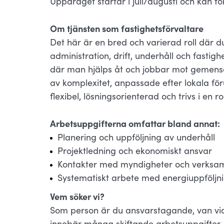
Uppdraget startar i juli/augusti och kan för
Om tjänsten som fastighetsförvaltare
Det här är en bred och varierad roll där d
administration, drift, underhåll och fastigh
där man hjälps åt och jobbar mot gemens
av komplexitet, anpassade efter lokala för
flexibel, lösningsorienterad och trivs i en
Arbetsuppgifterna omfattar bland annat:
Planering och uppföljning av underhåll
Projektledning och ekonomiskt ansvar
Kontakter med myndigheter och verksa
Systematiskt arbete med energiuppföljni
Vem söker vi?
Som person är du ansvarstagande, van vid a
innebär många skiftande arbetsuppgifter, 