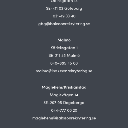
Odinsgatan 13
SE-411 03 Göteborg
031–19 33 40
gbg@isakssonrekrytering.se
Malmö
Kärleksgatan 1
SE-211 45 Malmö
040–685 45 00
malmo@isakssonrekrytering.se
Maglehem/Kristianstad
Maglevägen 14
SE-297 95 Degeberga
044-777 00 20
maglehem@isakssonrekrytering.se