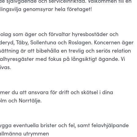
e självgående och serviceinriktad. Välkommen till en
lingsvilja genomsyrar hela företaget!
bolag som äger och förvaltar hyresbostäder och
deryd, Täby, Sollentuna och Roslagen. Koncernen äger
tning är att bibehålla en trevlig och seriös relation
alhyresgäster med fokus på långsiktigt ägande. Vi
ivas.
r du att ansvara för drift och skötsel i dina
lm och Norrtälje.
ygga eventuella brister och fel, samt felavhjälpande
h allmänna utrymmen