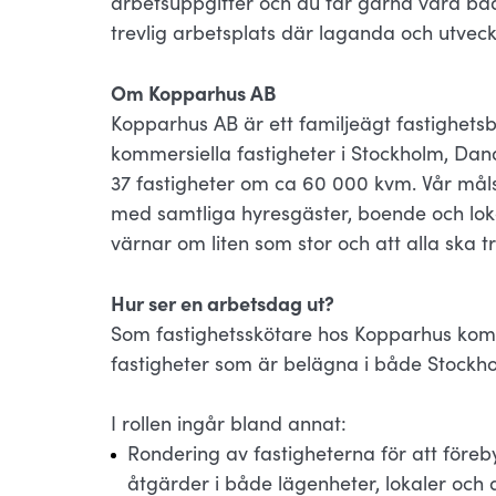
arbetsuppgifter och du får gärna vara båd
trevlig arbetsplats där laganda och utveck
Om Kopparhus AB
Kopparhus AB är ett familjeägt fastighets
kommersiella fastigheter i Stockholm, Dan
37 fastigheter om ca 60 000 kvm. Vår målsät
med samtliga hyresgäster, boende och lok
värnar om liten som stor och att alla ska tr
Hur ser en arbetsdag ut?
Som fastighetsskötare hos Kopparhus komme
fastigheter som är belägna i både Stockho
I rollen ingår bland annat:
Rondering av fastigheterna för att föreb
åtgärder i både lägenheter, lokaler oc