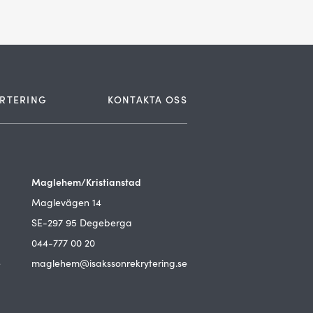
RTERING
KONTAKTA OSS
Maglehem/Kristianstad
Maglevägen 14
SE-297 95 Degeberga
044-777 00 20
e
maglehem@isakssonrekrytering.se