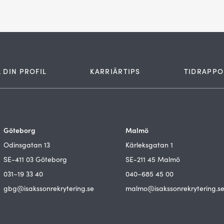
 DIN PROFIL
KARRIÄRTIPS
TIDRAPPO
Göteborg
Malmö
Odinsgatan 13
Kärleksgatan 1
SE-411 03 Göteborg
SE-211 45 Malmö
031–19 33 40
040–685 45 00
gbg@isakssonrekrytering.se
malmo@isakssonrekrytering.s