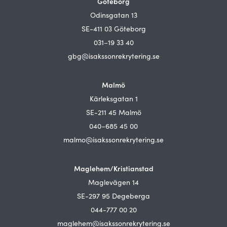
Göteborg
Odinsgatan 13
SE-411 03 Göteborg
031–19 33 40
gbg@isakssonrekrytering.se
Malmö
Kärleksgatan 1
SE-211 45 Malmö
040–685 45 00
malmo@isakssonrekrytering.se
Maglehem/Kristianstad
Maglevägen 14
SE-297 95 Degeberga
044-777 00 20
maglehem@isakssonrekrytering.se