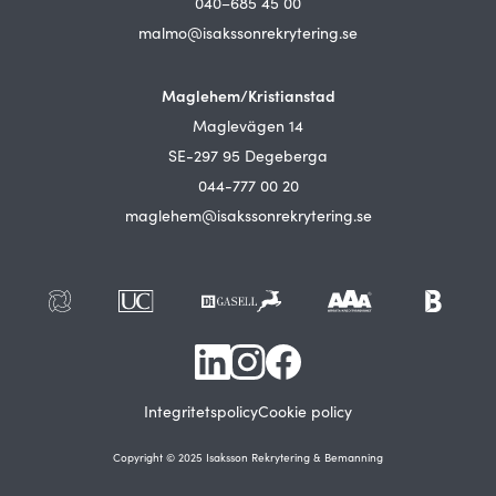
040–685 45 00
malmo@isakssonrekrytering.se
Maglehem/Kristianstad
Maglevägen 14
SE-297 95 Degeberga
044-777 00 20
maglehem@isakssonrekrytering.se
Integritetspolicy
Cookie policy
Copyright © 2025 Isaksson Rekrytering & Bemanning