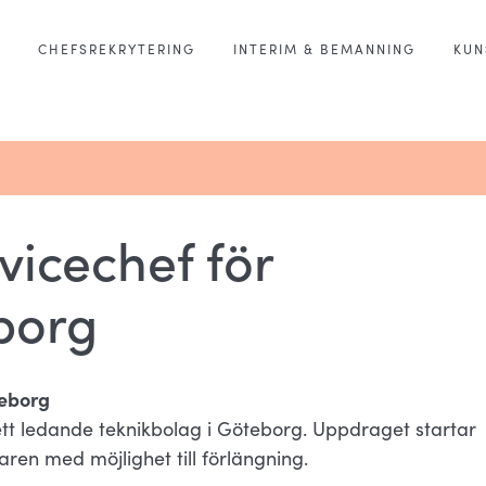
CHEFSREKRYTERING
INTERIM & BEMANNING
KUN
vicechef för
borg
teborg
l ett ledande teknikbolag i Göteborg. Uppdraget startar
ren med möjlighet till förlängning.