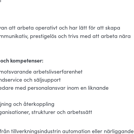
l
van att arbeta operativt och har lätt för att skapa
mmunikativ, prestigelös och trivs med att arbeta nära
r och kompetenser:
r motsvarande arbetslivserfarenhet
dservice och säljsupport
 ledare med personalansvar inom en liknande
jning och återkoppling
anisationer, strukturer och arbetssätt
ån tillverkningsindustrin automation eller närliggande