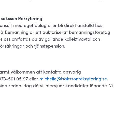
s Isaksson Rekrytering
nsult med eget bolag eller bli direkt anställd hos
ng & Bemanning är ett auktoriserat bemanningsföretag
os oss omfattas du av gällande kollektivavtal och
 försäkringar och tjänstepension.
varmt välkommen att kontakta ansvarig
073-501 05 97 eller
michelle@isakssonrekrytering.se
.
a redan idag då vi intervjuar kandidater löpande. Vi