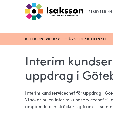
REKRYTERING
REFERENSUPPDRAG - TJÄNSTEN ÄR TILLSATT
Interim kundser
uppdrag i Göte
Interim kundservicechef för uppdrag i Gö
Vi söker nu en interim kundservicechef til
omgående och sträcker sig fram till somma