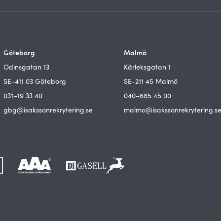
Göteborg
Malmö
Odinsgatan 13
Kärleksgatan 1
SE-411 03 Göteborg
SE-211 45 Malmö
031–19 33 40
040–685 45 00
gbg@isakssonrekrytering.se
malmo@isakssonrekrytering.s