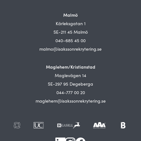
Malmö
Kärleksgatan 1
SE-211 45 Malmö
040–685 45 00
malmo@isakssonrekrytering.se
Maglehem/Kristianstad
Maglevägen 14
SE-297 95 Degeberga
044-777 00 20
maglehem@isakssonrekrytering.se