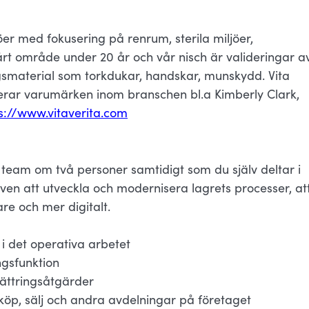
ljöer med fokusering på renrum, sterila miljöer,
årt område under 20 år och vår nisch är valideringar a
ingsmaterial som torkdukar, handskar, munskydd. Vita
erar varumärken inom branschen bl.a Kimberly Clark,
s://www.vitaverita.com
 team om två personer samtidigt som du själv deltar i
även att utveckla och modernisera lagrets processer, at
are och mer digitalt.
 i det operativa arbetet
ngsfunktion
ättringsåtgärder
öp, sälj och andra avdelningar på företaget