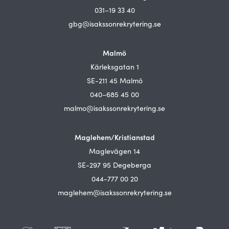
031–19 33 40
gbg@isakssonrekrytering.se
Malmö
Kärleksgatan 1
SE-211 45 Malmö
040–685 45 00
malmo@isakssonrekrytering.se
Maglehem/Kristianstad
Maglevägen 14
SE-297 95 Degeberga
044-777 00 20
maglehem@isakssonrekrytering.se