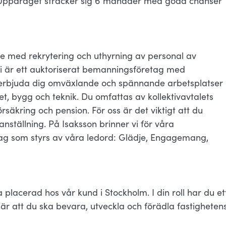
 Uppdraget sträcker sig 6 månader med goda chanser
ge med rekrytering och uthyrning av personal av
Vi är ett auktoriserat bemanningsföretag med
vi erbjuda dig omväxlande och spännande arbetsplatser
t, bygg och teknik. Du omfattas av kollektivavtalets
rsäkring och pension. För oss är det viktigt att du
nställning. På Isaksson brinner vi för våra
ag som styrs av våra ledord: Glädje, Engagemang,
placerad hos vår kund i Stockholm. I din roll har du et
ebär att du ska bevara, utveckla och förädla fastigheten