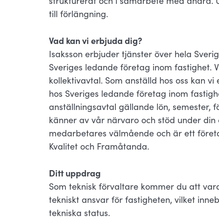
strukturerat och i samarbete med andra.
till förlängning.
Vad kan vi erbjuda dig?
Isaksson erbjuder tjänster över hela Sveri
Sveriges ledande företag inom fastighet. 
kollektivavtal. Som anställd hos oss kan 
hos Sveriges ledande företag inom fastighe
anställningsavtal gällande lön, semester, fö
känner av vår närvaro och stöd under din a
medarbetares välmående och är ett föret
Kvalitet och Framåtanda.
Ditt uppdrag
Som teknisk förvaltare kommer du att vara 
tekniskt ansvar för fastigheten, vilket inn
tekniska status.