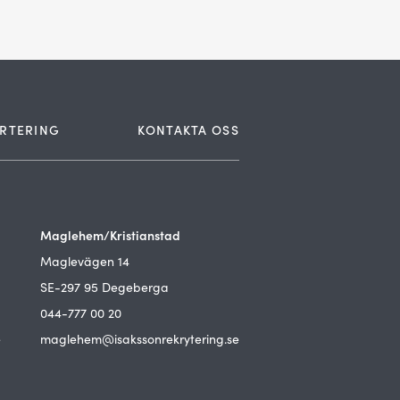
RTERING
KONTAKTA OSS
Maglehem/Kristianstad
Maglevägen 14
SE-297 95 Degeberga
044-777 00 20
e
maglehem@isakssonrekrytering.se