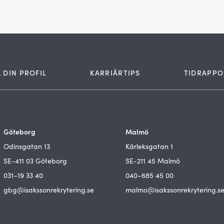
 DIN PROFIL
KARRIÄRTIPS
TIDRAPPO
Göteborg
Malmö
Odinsgatan 13
Kärleksgatan 1
SE-411 03 Göteborg
SE-211 45 Malmö
031–19 33 40
040–685 45 00
gbg@isakssonrekrytering.se
malmo@isakssonrekrytering.s