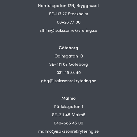
Norrtullsgatan 12N, Brygghuset
SE-113 27 Stockholm
08–26 77 00
sthlm@isakssonrekrytering.se
Göteborg
Odinsgatan 13
SE-411 03 Göteborg
031–19 33 40
gbg@isakssonrekrytering.se
Malmö
Kärleksgatan 1
SE-211 45 Malmö
040–685 45 00
malmo@isakssonrekrytering.se