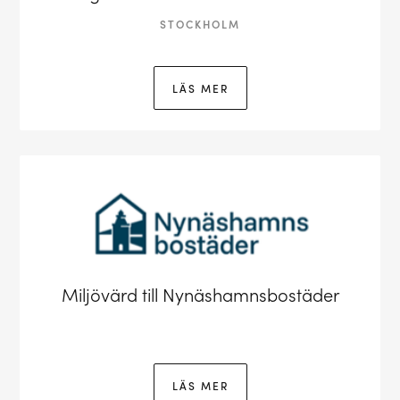
STOCKHOLM
LÄS MER
Miljövärd till Nynäshamnsbostäder
LÄS MER